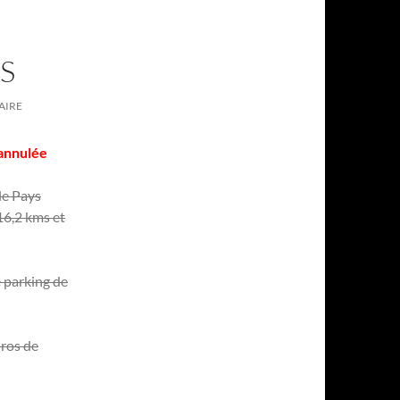
S
AIRE
 annulée
le Pays
16,2 kms et
e parking de
uros de