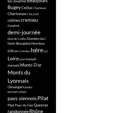
Beaujolais
bas dauphiné
Bugey
Ceillac
Charteuse
Chartreuse
Clos Lucé
cremieu
collines
Dauphiné
demi-journée
Dombes
Dent de Crolles
EALC
Haut-Beaujolais
Heyrieux
Isère
IGN
Isle-Crémieu
Lac
Loire
manuel
Lyon
Monts-D'or
manuels
Monts du
Lyonnais
Oenologie
Paladru
parcours urbain
Pilat
pays viennois
Queyras
Pilat Pays du Gier
Rhône
randonnée