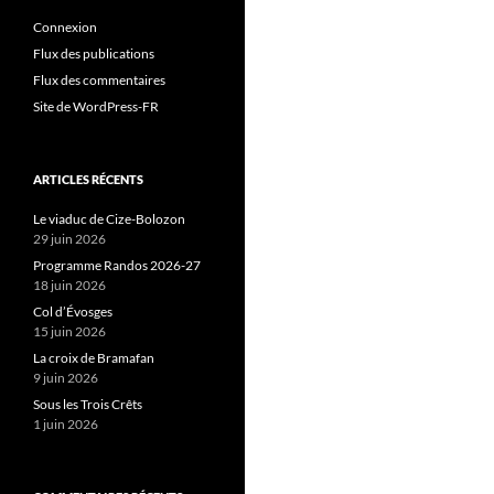
Connexion
Flux des publications
Flux des commentaires
Site de WordPress-FR
ARTICLES RÉCENTS
Le viaduc de Cize-Bolozon
29 juin 2026
Programme Randos 2026-27
18 juin 2026
Col d’Évosges
15 juin 2026
La croix de Bramafan
9 juin 2026
Sous les Trois Crêts
1 juin 2026