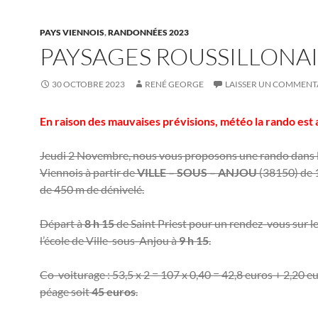
PAYS VIENNOIS
,
RANDONNÉES 2023
PAYSAGES ROUSSILLONAI
30 OCTOBRE 2023
RENÉ GEORGE
LAISSER UN COMMENT
En raison des mauvaises prévisions, météo la rando est
Jeudi 2 Novembre, nous vous proposons une rando dans 
Viennois à partir de
VILLE – SOUS –
ANJOU
(38150) de 
de 450 m de dénivelé.
Départ à
8 h 15
de Saint Priest pour un rendez-vous sur l
l’école de Ville-sous-Anjou à
9 h 15
.
Co-voiturage : 53,5 x 2 = 107 x 0,40 = 42,8 euros + 2,20 e
péage soit
45
euros
.