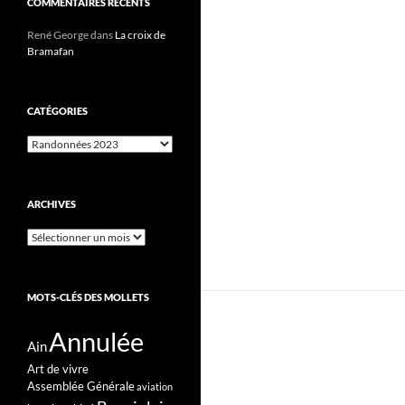
COMMENTAIRES RÉCENTS
René George
dans
La croix de
Bramafan
CATÉGORIES
Catégories
ARCHIVES
Archives
MOTS-CLÉS DES MOLLETS
Annulée
Ain
Art de vivre
Assemblée Générale
aviation