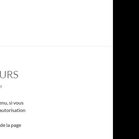
EURS
RE
enu, si vous
’autorisation
de la page