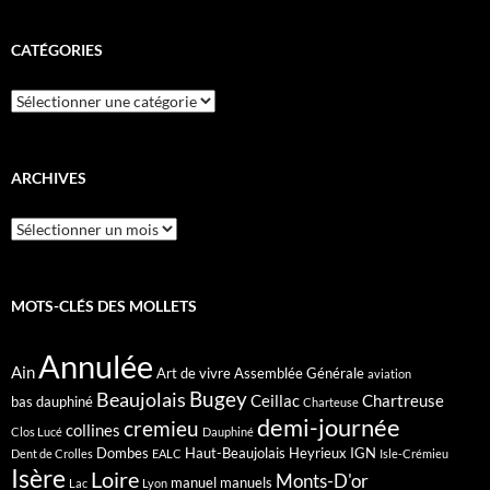
CATÉGORIES
Catégories
ARCHIVES
Archives
MOTS-CLÉS DES MOLLETS
Annulée
Ain
Art de vivre
Assemblée Générale
aviation
Bugey
Beaujolais
Ceillac
Chartreuse
bas dauphiné
Charteuse
demi-journée
cremieu
collines
Clos Lucé
Dauphiné
Dombes
Haut-Beaujolais
Heyrieux
IGN
Dent de Crolles
EALC
Isle-Crémieu
Isère
Loire
Monts-D'or
manuel
manuels
Lac
Lyon