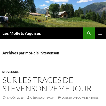
Aller
au
contenu
Recherche
Les Mollets Aiguisés
MENU
PRINCI
Archives par mot-clé : Stevenson
STEVENSON
SUR LES TRACES DE
STEVENSON 2ÈME JOUR
4 AOÛT 2015
GÉRARD DREVON
LAISSER UN COMMENTAIRE