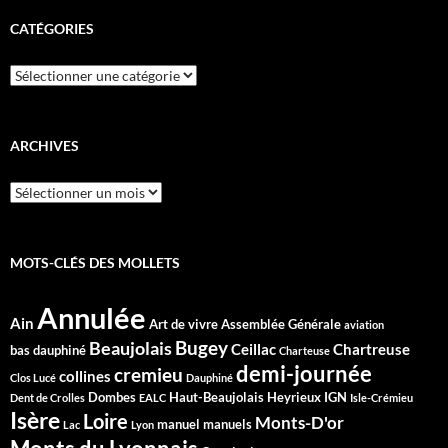
CATÉGORIES
Catégories
ARCHIVES
Archives
MOTS-CLÉS DES MOLLETS
Annulée
Ain
Art de vivre
Assemblée Générale
aviation
Bugey
Beaujolais
Ceillac
Chartreuse
bas dauphiné
Charteuse
demi-journée
cremieu
collines
Clos Lucé
Dauphiné
Dombes
Haut-Beaujolais
Heyrieux
IGN
Dent de Crolles
EALC
Isle-Crémieu
Isère
Loire
Monts-D'or
manuel
manuels
Lac
Lyon