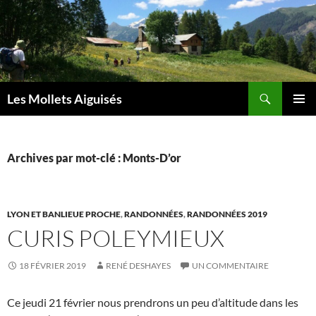
Aller
au
contenu
Recherche
Les Mollets Aiguisés
MENU
PRINCI
Archives par mot-clé : Monts-D’or
LYON ET BANLIEUE PROCHE
,
RANDONNÉES
,
RANDONNÉES 2019
CURIS POLEYMIEUX
18 FÉVRIER 2019
RENÉ DESHAYES
UN COMMENTAIRE
Ce jeudi 21 février nous prendrons un peu d’altitude dans les