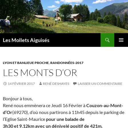
Aller
au
contenu
Recherche
Les Mollets Aiguisés
MENU
PRINCI
LYON ET BANLIEUE PROCHE
,
RANDONNÉES-2017
LES MONTS D’OR
14 FÉVRIER 2017
RENÉ DESHAYES
LAISSER UN COMMENTAIRE
Bonjour à tous,
René nous emmènera ce Jeudi 16 Février à
Couzon-au-Mont-
d’Or
(69270), d’où nous partirons à 11h45 depuis le parking de
l’Eglise Saint-Maurice
pour une balade de
3h30 et 9.12km avec un dénivelé positif de 421m.