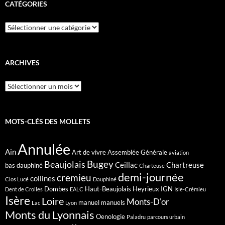
CATÉGORIES
Catégories
ARCHIVES
Archives
MOTS-CLÉS DES MOLLETS
Annulée
Ain
Art de vivre
Assemblée Générale
aviation
Bugey
Beaujolais
Ceillac
Chartreuse
bas dauphiné
Charteuse
demi-journée
cremieu
collines
Clos Lucé
Dauphiné
Dombes
Haut-Beaujolais
Heyrieux
IGN
Dent de Crolles
EALC
Isle-Crémieu
Isère
Loire
Monts-D'or
manuel
manuels
Lac
Lyon
Monts du Lyonnais
Oenologie
Paladru
parcours urbain