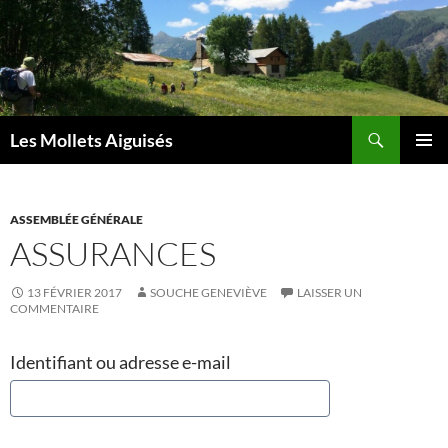
Aller
au
contenu
Recherche
Les Mollets Aiguisés
MENU
PRINCI
ASSEMBLÉE GÉNÉRALE
ASSURANCES
13 FÉVRIER 2017
SOUCHE GENEVIÈVE
LAISSER UN
COMMENTAIRE
Identifiant ou adresse e-mail