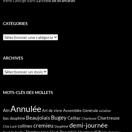
René George
dans
La croix de Bramafan
CATÉGORIES
Catégories
ARCHIVES
Archives
MOTS-CLÉS DES MOLLETS
Annulée
Ain
Art de vivre
Assemblée Générale
aviation
Bugey
Beaujolais
Ceillac
Chartreuse
bas dauphiné
Charteuse
demi-journée
cremieu
collines
Clos Lucé
Dauphiné
Dombes
Haut-Beaujolais
Heyrieux
IGN