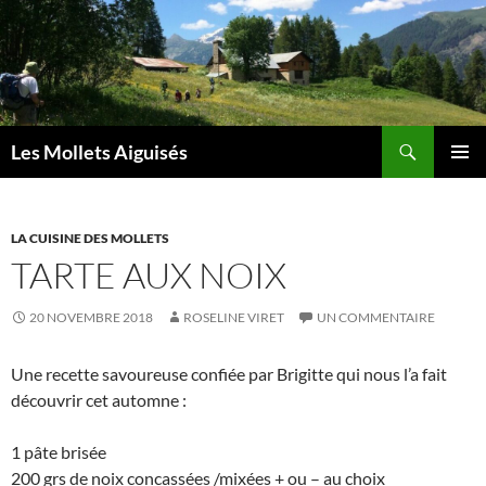
Aller
au
contenu
Recherche
Les Mollets Aiguisés
MENU
PRINCI
LA CUISINE DES MOLLETS
TARTE AUX NOIX
20 NOVEMBRE 2018
ROSELINE VIRET
UN COMMENTAIRE
Une recette savoureuse confiée par Brigitte qui nous l’a fait
découvrir cet automne :
1 pâte brisée
200 grs de noix concassées /mixées + ou – au choix