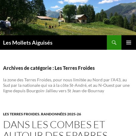
Aller
au
contenu
Recherche
Les Mollets Aiguisés
MENU
PRINCI
Archives de catégorie : Les Terres Froides
la zone des Terres Froides, pour nous limitée au Nord par l’A43, au
Sud par la nationale qui va à la côte St-André, et au N-Ouest par une
ligne depuis Bourgoin-Jallieu vers St Jean-de-Bournay
LES TERRES FROIDES
,
RANDONNÉES 2025-26
DANS LES COMBES ET
AUTOUR DES EPARRES