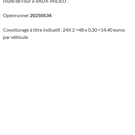
route de Four à VAUX-MILIEU .
Openrunner
20250534
Covoiturage à titre indicatif . 24X 2 =48 x 0,30 =14,40 euros
par véhicule