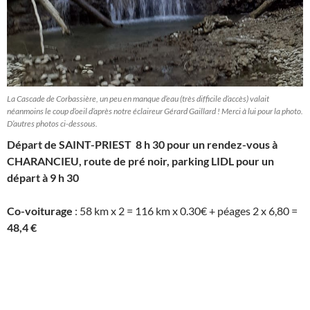
La Cascade de Corbassière, un peu en manque d’eau (très difficile d’accès) valait
néanmoins le coup d’oeil d’après notre éclaireur Gérard Gaillard ! Merci à lui pour la photo.
D’autres photos ci-dessous.
Départ de SAINT-PRIEST 8 h 30 pour un rendez-vous à
CHARANCIEU, route de pré noir, parking LIDL pour un
départ à 9 h 30
Co-voiturage
: 58 km x 2 = 116 km x 0.30€ + péages 2 x 6,80 =
48,4 €