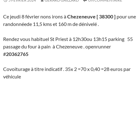
5 FÉVRIER 2024
GERARD GAILLARD
UN COMMENTAIRE
Ce jeudi 8 février nons irons à
Chezeneuve [ 38300 ]
pour une
randonnéede 11,5 kms et 160 m de dénivelé .
Rendez vous habituel St Priest à 12h30ou 13h15 parking 55
passage du four à pain à Chezeneuve . openrunner
#
20362765
Covoiturage à titre indicatif . 35x 2 =70 x 0,40 =28 euros par
véhicule