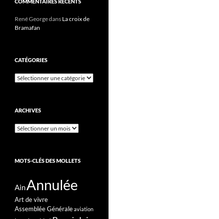
COMMENTAIRES RÉCENTS
René George
dans
La croix de
Bramafan
CATÉGORIES
Catégories
ARCHIVES
Archives
MOTS-CLÉS DES MOLLETS
Annulée
Ain
Art de vivre
Assemblée Générale
aviation