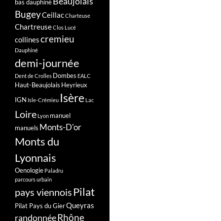
Beaujolais
bas dauphiné
Bugey
Ceillac
Charteuse
Chartreuse
Clos Lucé
cremieu
collines
Dauphiné
demi-journée
Dombes
Dent de Crolles
EALC
Haut-Beaujolais
Heyrieux
Isère
IGN
Isle-Crémieu
Lac
Loire
manuel
Lyon
Monts-D'or
manuels
Monts du
Lyonnais
Oenologie
Paladru
parcours urbain
Pilat
pays viennois
Queyras
Pilat Pays du Gier
Rhône
randonnée