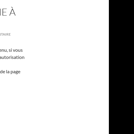
E À
NTAIRE
enu, si vous
’autorisation
de la page