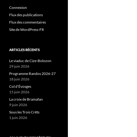
Connexion
Flux des publications
Flux des commentaires
Site de WordPress-FR
ARTICLES RÉCENTS
Le viaduc de Cize-Bolozon
29 juin 2026
Programme Randos 2026-27
18 juin 2026
Col d’Évosges
15 juin 2026
La croix de Bramafan
9 juin 2026
Sous les Trois Crêts
1 juin 2026