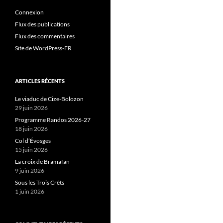
Connexion
Flux des publications
Flux des commentaires
Site de WordPress-FR
ARTICLES RÉCENTS
Le viaduc de Cize-Bolozon
29 juin 2026
Programme Randos 2026-27
18 juin 2026
Col d’Évosges
15 juin 2026
La croix de Bramafan
9 juin 2026
Sous les Trois Crêts
1 juin 2026