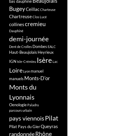
Beaujolais
bas dauphiné
Bugey
Ceillac
Charteuse
Chartreuse
Clos Lucé
cremieu
collines
Dauphiné
demi-journée
Dombes
Dent de Crolles
EALC
Haut-Beaujolais
Heyrieux
Isère
IGN
Isle-Crémieu
Lac
Loire
manuel
Lyon
Monts-D'or
manuels
Monts du
Lyonnais
Oenologie
Paladru
parcours urbain
Pilat
pays viennois
Queyras
Pilat Pays du Gier
Rhône
randonnée