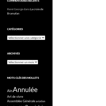
COMMENTAIRES RÉCENTS
René George
dans
La croix de
Bramafan
CATÉGORIES
Catégories
ARCHIVES
Archives
MOTS-CLÉS DES MOLLETS
Annulée
Ain
Art de vivre
Assemblée Générale
aviation