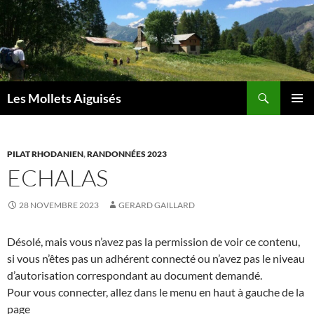
Aller
au
contenu
Recherche
Les Mollets Aiguisés
MENU
PRINCI
PILAT RHODANIEN
,
RANDONNÉES 2023
ECHALAS
28 NOVEMBRE 2023
GERARD GAILLARD
Désolé, mais vous n’avez pas la permission de voir ce contenu,
si vous n’êtes pas un adhérent connecté ou n’avez pas le niveau
d’autorisation correspondant au document demandé.
Pour vous connecter, allez dans le menu en haut à gauche de la
page