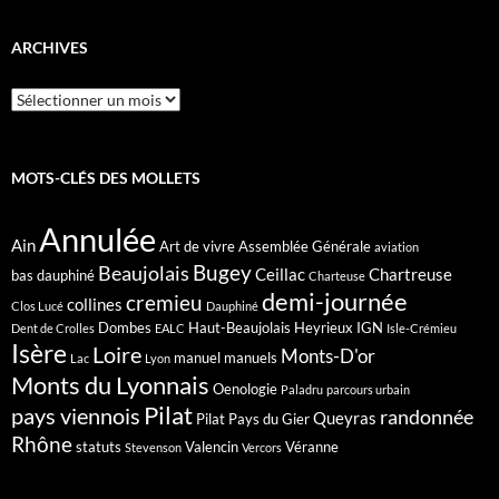
ARCHIVES
Archives
MOTS-CLÉS DES MOLLETS
Annulée
Ain
Art de vivre
Assemblée Générale
aviation
Bugey
Beaujolais
Ceillac
Chartreuse
bas dauphiné
Charteuse
demi-journée
cremieu
collines
Clos Lucé
Dauphiné
Dombes
Haut-Beaujolais
Heyrieux
IGN
Dent de Crolles
EALC
Isle-Crémieu
Isère
Loire
Monts-D'or
manuel
manuels
Lac
Lyon
Monts du Lyonnais
Oenologie
Paladru
parcours urbain
Pilat
pays viennois
randonnée
Queyras
Pilat Pays du Gier
Rhône
statuts
Valencin
Véranne
Stevenson
Vercors