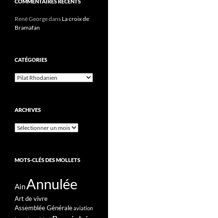
COMMENTAIRES RÉCENTS
René George
dans
La croix de
Bramafan
CATÉGORIES
Catégories
ARCHIVES
Archives
MOTS-CLÉS DES MOLLETS
Annulée
Ain
Art de vivre
Assemblée Générale
aviation