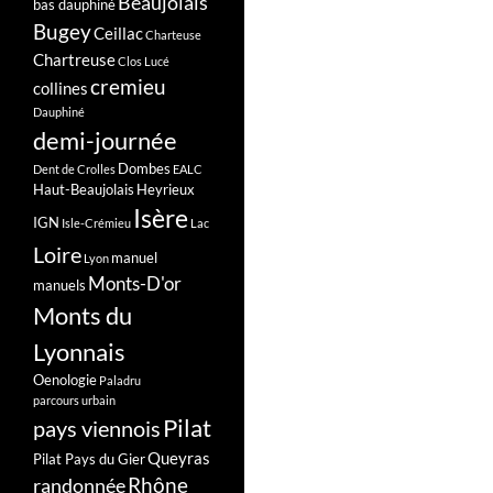
Beaujolais
bas dauphiné
Bugey
Ceillac
Charteuse
Chartreuse
Clos Lucé
cremieu
collines
Dauphiné
demi-journée
Dombes
Dent de Crolles
EALC
Haut-Beaujolais
Heyrieux
Isère
IGN
Isle-Crémieu
Lac
Loire
manuel
Lyon
Monts-D'or
manuels
Monts du
Lyonnais
Oenologie
Paladru
parcours urbain
Pilat
pays viennois
Queyras
Pilat Pays du Gier
Rhône
randonnée