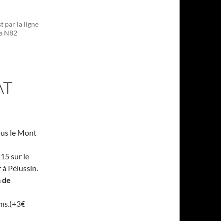
 par la ligne
la N82
AT
ous le Mont
15 sur le
à Pélussin.
 de
ms.(+3€