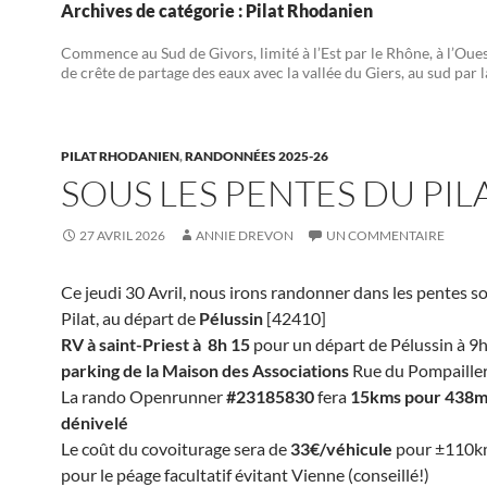
Archives de catégorie : Pilat Rhodanien
Commence au Sud de Givors, limité à l’Est par le Rhône, à l’Ouest
de crête de partage des eaux avec la vallée du Giers, au sud par 
PILAT RHODANIEN
,
RANDONNÉES 2025-26
SOUS LES PENTES DU PIL
27 AVRIL 2026
ANNIE DREVON
UN COMMENTAIRE
Ce jeudi 30 Avril, nous irons randonner dans les pentes s
Pilat, au départ de
Pélussin
[42410]
RV à saint-Priest à 8h 15
pour un départ de Pélussin à 9h
parking de la Maison des Associations
Rue du Pompailler 
La rando Openrunner
#23185830
fera
15kms pour 438m
dénivelé
Le coût du covoiturage sera de
33€/véhicule
pour ±110k
pour le péage facultatif évitant Vienne (conseillé!)