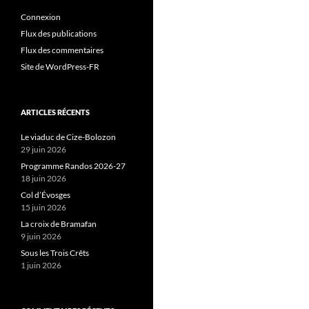
Connexion
Flux des publications
Flux des commentaires
Site de WordPress-FR
ARTICLES RÉCENTS
Le viaduc de Cize-Bolozon
29 juin 2026
Programme Randos 2026-27
18 juin 2026
Col d’Évosges
15 juin 2026
La croix de Bramafan
9 juin 2026
Sous les Trois Crêts
1 juin 2026