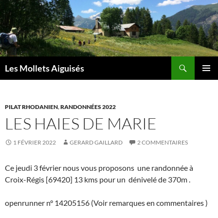
Aller
au
contenu
Recherche
Les Mollets Aiguisés
MENU
PRINCI
PILAT RHODANIEN
,
RANDONNÉES 2022
LES HAIES DE MARIE
1 FÉVRIER 2022
GERARD GAILLARD
2 COMMENTAIRES
Ce jeudi 3 février nous vous proposons une randonnée à
Croix-Régis [69420] 13 kms pour un dénivelé de 370m .
openrunner n° 14205156 (Voir remarques en commentaires )