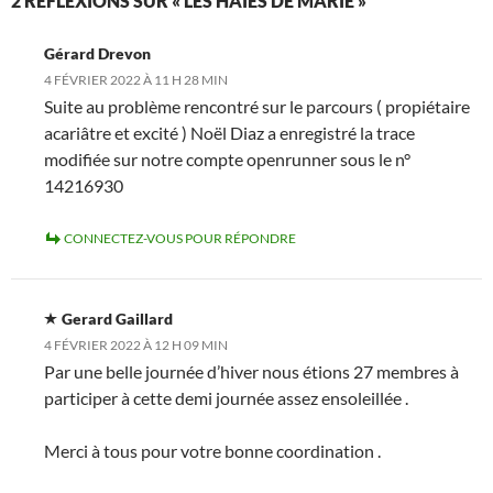
2 RÉFLEXIONS SUR « LES HAIES DE MARIE »
Gérard Drevon
4 FÉVRIER 2022 À 11 H 28 MIN
Suite au problème rencontré sur le parcours ( propiétaire
acariâtre et excité ) Noël Diaz a enregistré la trace
modifiée sur notre compte openrunner sous le n°
14216930
CONNECTEZ-VOUS POUR RÉPONDRE
Gerard Gaillard
4 FÉVRIER 2022 À 12 H 09 MIN
Par une belle journée d’hiver nous étions 27 membres à
participer à cette demi journée assez ensoleillée .
Merci à tous pour votre bonne coordination .