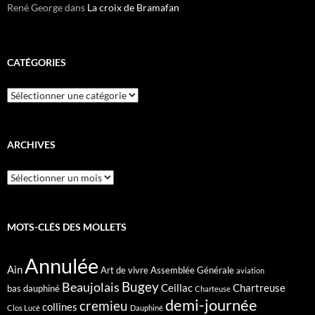
René George
dans
La croix de Bramafan
CATÉGORIES
Catégories
ARCHIVES
Archives
MOTS-CLÉS DES MOLLETS
Annulée
Ain
Art de vivre
Assemblée Générale
aviation
Bugey
Beaujolais
Ceillac
Chartreuse
bas dauphiné
Charteuse
demi-journée
cremieu
collines
Clos Lucé
Dauphiné