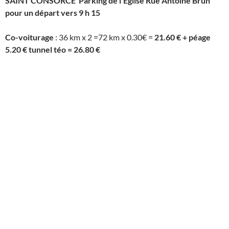
SAINT CONSORCE Parking de l’Eglise Rue Antoine Brun
pour un départ vers 9 h 15
Co-voiturage
: 36 km x 2 =72 km x 0.30€ =
21.60 € + péage
5.20 € tunnel téo = 26.80 €