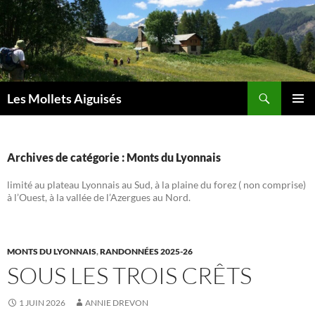
Aller
au
contenu
Recherche
Les Mollets Aiguisés
MENU
PRINCI
Archives de catégorie : Monts du Lyonnais
limité au plateau Lyonnais au Sud, à la plaine du forez ( non comprise)
à l’Ouest, à la vallée de l’Azergues au Nord.
MONTS DU LYONNAIS
,
RANDONNÉES 2025-26
SOUS LES TROIS CRÊTS
1 JUIN 2026
ANNIE DREVON