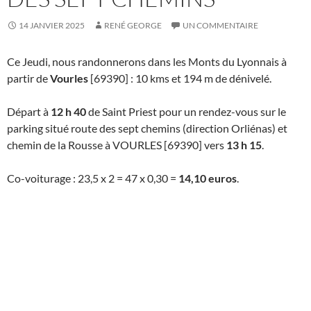
14 JANVIER 2025
RENÉ GEORGE
UN COMMENTAIRE
Ce Jeudi, nous randonnerons dans les Monts du Lyonnais à
partir de
Vourles
[69390] : 10 kms et 194 m de dénivelé.
Départ à
12 h 40
de Saint Priest pour un rendez-vous sur le
parking situé route des sept chemins (direction Orliénas) et
chemin de la Rousse à VOURLES [69390] vers
13 h 15
.
Co-voiturage : 23,5 x 2 = 47 x 0,30 =
14,10 euros
.