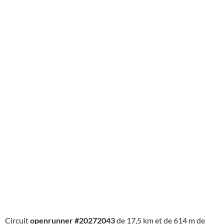
Circuit
openrunner #20272043
de 17,5 km et de 614 m de