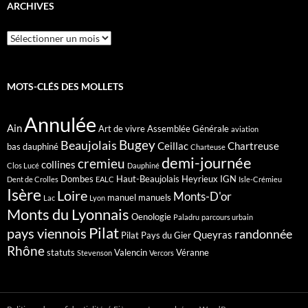
ARCHIVES
Archives
MOTS-CLÉS DES MOLLETS
Annulée
Ain
Art de vivre
Assemblée Générale
aviation
Bugey
Beaujolais
Ceillac
Chartreuse
bas dauphiné
Charteuse
demi-journée
cremieu
collines
Clos Lucé
Dauphiné
Dombes
Haut-Beaujolais
Heyrieux
IGN
Dent de Crolles
EALC
Isle-Crémieu
Isère
Loire
Monts-D'or
manuel
manuels
Lac
Lyon
Monts du Lyonnais
Oenologie
Paladru
parcours urbain
Pilat
pays viennois
randonnée
Queyras
Pilat Pays du Gier
Rhône
statuts
Valencin
Véranne
Stevenson
Vercors