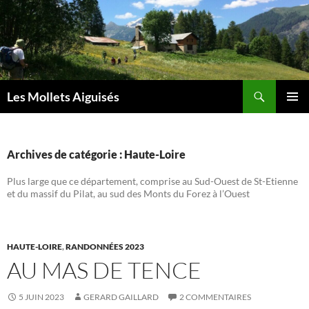
Aller
au
contenu
Recherche
Les Mollets Aiguisés
MENU
PRINCI
Archives de catégorie : Haute-Loire
Plus large que ce département, comprise au Sud-Ouest de St-Etienne
et du massif du Pilat, au sud des Monts du Forez à l’Ouest
HAUTE-LOIRE
,
RANDONNÉES 2023
AU MAS DE TENCE
5 JUIN 2023
GERARD GAILLARD
2 COMMENTAIRES