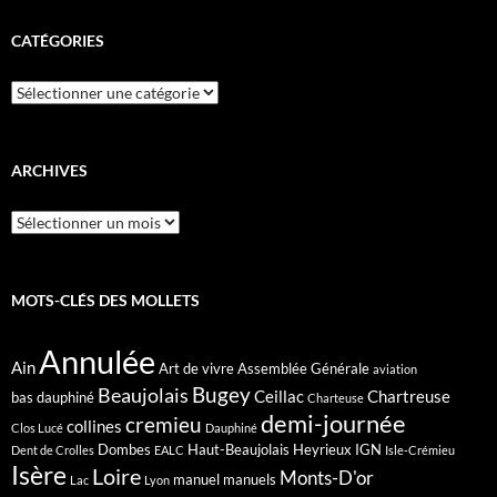
CATÉGORIES
Catégories
ARCHIVES
Archives
MOTS-CLÉS DES MOLLETS
Annulée
Ain
Art de vivre
Assemblée Générale
aviation
Bugey
Beaujolais
Ceillac
Chartreuse
bas dauphiné
Charteuse
demi-journée
cremieu
collines
Clos Lucé
Dauphiné
Dombes
Haut-Beaujolais
Heyrieux
IGN
Dent de Crolles
EALC
Isle-Crémieu
Isère
Loire
Monts-D'or
manuel
manuels
Lac
Lyon