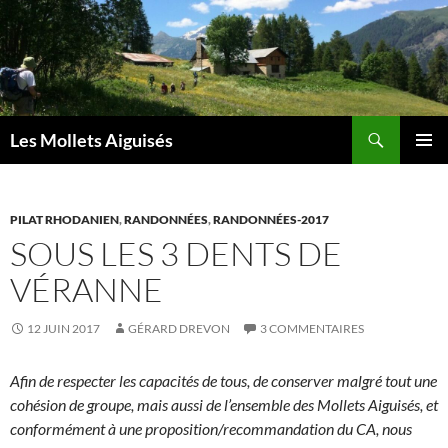
Aller
au
contenu
Recherche
Les Mollets Aiguisés
MENU
PRINCI
PILAT RHODANIEN
,
RANDONNÉES
,
RANDONNÉES-2017
SOUS LES 3 DENTS DE
VÉRANNE
12 JUIN 2017
GÉRARD DREVON
3 COMMENTAIRES
Afin de respecter les capacités de tous, de conserver malgré tout une
cohésion de groupe, mais aussi de l’ensemble des Mollets Aiguisés, et
conformément à une proposition/recommandation du CA, nous