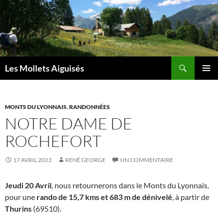
Aller
au
contenu
Recherche
Les Mollets Aiguisés
MENU
PRINCI
MONTS DU LYONNAIS
,
RANDONNÉES
NOTRE DAME DE
ROCHEFORT
17 AVRIL 2023
RENÉ GEORGE
UN COMMENTAIRE
Jeudi 20 Avril
, nous retournerons dans le Monts du Lyonnais,
pour une
rando de 15,7 kms et 683 m de dénivelé
, à partir de
Thurins
(69510).