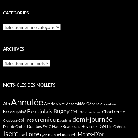
CATÉGORIES
Catégories
ARCHIVES
Archives
MOTS-CLÉS DES MOLLETS
Annulée
Ain
Art de vivre
Assemblée Générale
aviation
Bugey
Beaujolais
Ceillac
Chartreuse
bas dauphiné
Charteuse
demi-journée
cremieu
collines
Clos Lucé
Dauphiné
Dombes
Haut-Beaujolais
Heyrieux
IGN
Dent de Crolles
EALC
Isle-Crémieu
Isère
Loire
Monts-D'or
manuel
manuels
Lac
Lyon