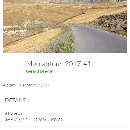
Mercantour-2017-41
Gérard Drevon
Album:
Mercantour2017
DETAILS
iPhone 5s
4mm
/
ƒ/2.2
/
1/2283s
/
ISO 32