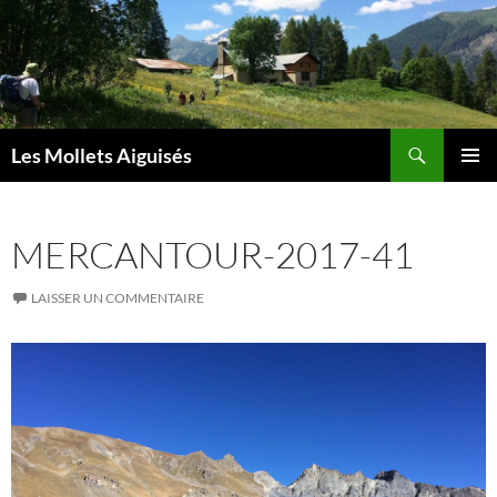
Aller
au
contenu
Recherche
Les Mollets Aiguisés
MENU
PRINCI
MERCANTOUR-2017-41
LAISSER UN COMMENTAIRE