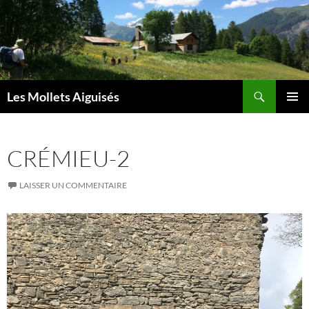
Aller
au
contenu
Recherche
Les Mollets Aiguisés
MENU
PRINCI
CRÉMIEU-2
LAISSER UN COMMENTAIRE