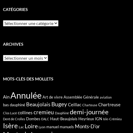
CATÉGORIES
Catégories
ARCHIVES
Archives
MOTS-CLÉS DES MOLLETS
Annulée
Ain
Art de vivre
Assemblée Générale
aviation
Bugey
Beaujolais
Ceillac
Chartreuse
bas dauphiné
Charteuse
demi-journée
cremieu
collines
Clos Lucé
Dauphiné
Dombes
Haut-Beaujolais
Heyrieux
IGN
Dent de Crolles
EALC
Isle-Crémieu
Isère
Loire
Monts-D'or
manuel
manuels
Lac
Lyon