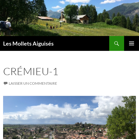
Aller
au
contenu
Recherche
Les Mollets Aiguisés
MENU
PRINCI
CRÉMIEU-1
LAISSER UN COMMENTAIRE