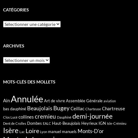
CATÉGORIES
Catégories
ARCHIVES
Archives
MOTS-CLÉS DES MOLLETS
Annulée
Ain
Art de vivre
Assemblée Générale
aviation
Bugey
Beaujolais
Ceillac
Chartreuse
bas dauphiné
Charteuse
demi-journée
cremieu
collines
Clos Lucé
Dauphiné
Dombes
Haut-Beaujolais
Heyrieux
IGN
Dent de Crolles
EALC
Isle-Crémieu
Isère
Loire
Monts-D'or
manuel
manuels
Lac
Lyon