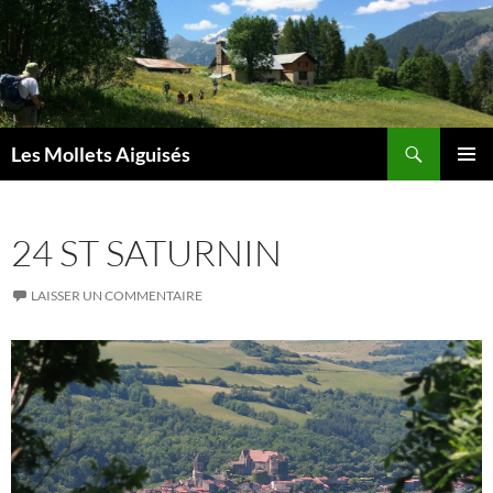
Aller
au
contenu
Recherche
Les Mollets Aiguisés
MENU
PRINCI
24 ST SATURNIN
LAISSER UN COMMENTAIRE