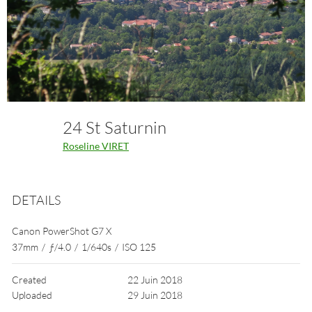
24 St Saturnin
Roseline VIRET
DETAILS
Canon PowerShot G7 X
37mm
/
ƒ/4.0
/
1/640s
/
ISO 125
Created
22 Juin 2018
Uploaded
29 Juin 2018