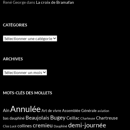
René George
dans
La croix de Bramafan
CATÉGORIES
Catégories
ARCHIVES
Archives
MOTS-CLÉS DES MOLLETS
Annulée
Ain
Art de vivre
Assemblée Générale
aviation
Bugey
Beaujolais
Ceillac
Chartreuse
bas dauphiné
Charteuse
demi-journée
cremieu
collines
Clos Lucé
Dauphiné