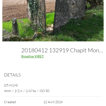
20180412 132919 Chapit Mont Cornu
Roseline VIRET
DETAILS
GT-I9195
4mm
/
ƒ/2.6
/
1/474s
/
ISO 50
Created
12 Avril 2018