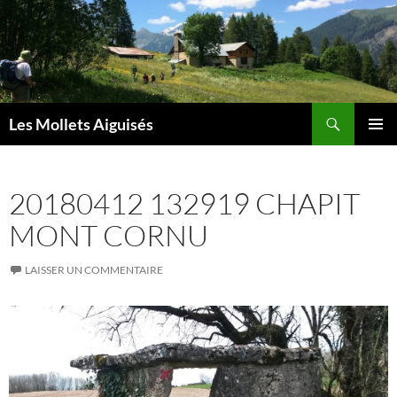
Aller
au
contenu
Recherche
Les Mollets Aiguisés
MENU
PRINCI
20180412 132919 CHAPIT
MONT CORNU
LAISSER UN COMMENTAIRE