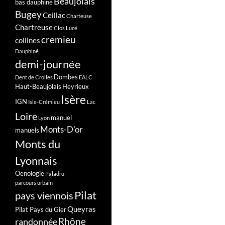
Beaujolais
bas dauphiné
Bugey
Ceillac
Charteuse
Chartreuse
Clos Lucé
cremieu
collines
Dauphiné
demi-journée
Dombes
Dent de Crolles
EALC
Haut-Beaujolais
Heyrieux
Isère
IGN
Isle-Crémieu
Lac
Loire
manuel
Lyon
Monts-D'or
manuels
Monts du
Lyonnais
Oenologie
Paladru
parcours urbain
Pilat
pays viennois
Queyras
Pilat Pays du Gier
Rhône
randonnée