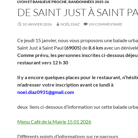
LYON ET BANLIEUE PROCHE
,
RANDONNÉES 2025-26
DE SAINT JUST À SAINT P
10 JANVIER 2026
NOËL DIAZ
UN COMMENTAIRE
Ce jeudi 15 janvier, nous vous proposons une balade urba
Saint Just à Saint Paul
(69005)
de
8.6 km
avec un dénivel
Comme prévu, les personnes inscrites ci-dessous déje
restaurant vers 12 h 30
Il y a encore quelques places pour le restaurant, n’hésit
m’adresser votre inscription avant ce lundi à
noel.diaz0931@gmail.com
deux liens ci-dessous d’information sur cette balade urba
Menu Café de la Mairie 15 01 2026
Différents points d’informations sur ce parcours