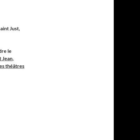
aint Just,
dre le
t Jean
,
es théâtres