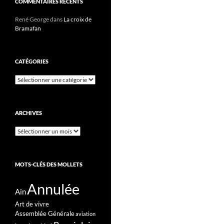
COMMENTAIRES RÉCENTS
René George
dans
La croix de
Bramafan
CATÉGORIES
Catégories
ARCHIVES
Archives
MOTS-CLÉS DES MOLLETS
Annulée
Ain
Art de vivre
Assemblée Générale
aviation