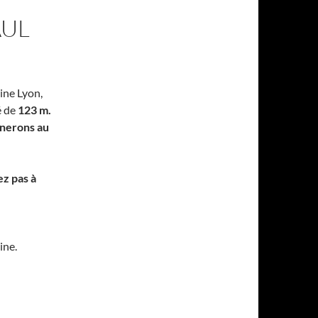
AUL
ine Lyon,
é de
123 m.
unerons au
ez pas à
ine.