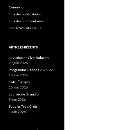
Connexion
Flux des publications
Flux des commentaires
Site de WordPress-FR
ARTICLES RÉCENTS
Le viaduc de Cize-Bolozon
29 juin 2026
Programme Randos 2026-27
18 juin 2026
Col d’Évosges
15 juin 2026
La croix de Bramafan
9 juin 2026
Sous les Trois Crêts
1 juin 2026