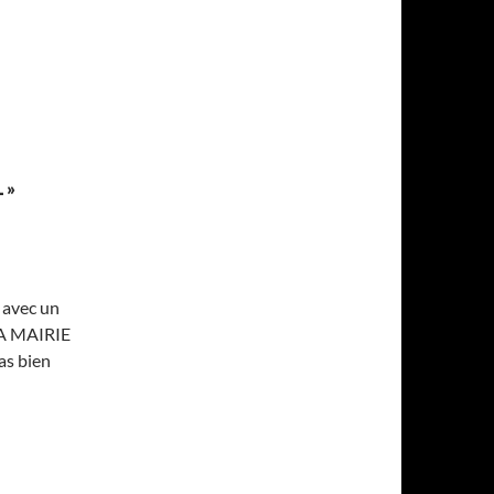
 »
 avec un
LA MAIRIE
as bien