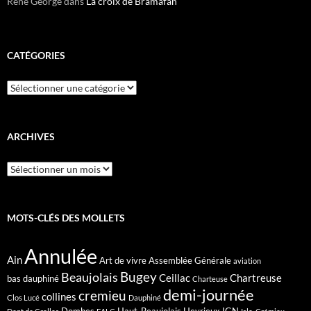
René George
dans
La croix de Bramafan
CATÉGORIES
Catégories
ARCHIVES
Archives
MOTS-CLÉS DES MOLLETS
Annulée
Ain
Art de vivre
Assemblée Générale
aviation
Bugey
Beaujolais
Ceillac
Chartreuse
bas dauphiné
Charteuse
demi-journée
cremieu
collines
Clos Lucé
Dauphiné
Dombes
Haut-Beaujolais
Heyrieux
IGN