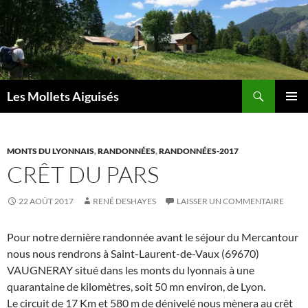
Aller
au
contenu
Recherche
Les Mollets Aiguisés
MENU
PRINCI
MONTS DU LYONNAIS
,
RANDONNÉES
,
RANDONNÉES-2017
CRÊT DU PARS
22 AOÛT 2017
RENÉ DESHAYES
LAISSER UN COMMENTAIRE
Pour notre dernière randonnée avant le séjour du Mercantour
nous nous rendrons à Saint-Laurent-de-Vaux (69670)
VAUGNERAY situé dans les monts du lyonnais à une
quarantaine de kilomètres, soit 50 mn environ, de Lyon.
Le circuit de 17 Km et 580 m de dénivelé nous mènera au crêt