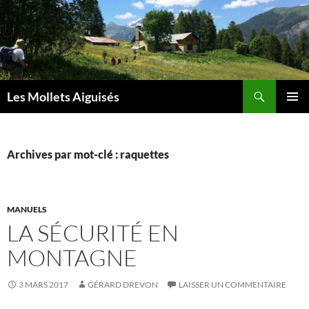
Aller
au
contenu
Recherche
Les Mollets Aiguisés
MENU
PRINCI
Archives par mot-clé : raquettes
MANUELS
LA SÉCURITÉ EN
MONTAGNE
3 MARS 2017
GÉRARD DREVON
LAISSER UN COMMENTAIRE