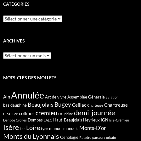
CATÉGORIES
Catégories
ARCHIVES
Archives
MOTS-CLÉS DES MOLLETS
Annulée
Ain
Art de vivre
Assemblée Générale
aviation
Bugey
Beaujolais
Ceillac
Chartreuse
bas dauphiné
Charteuse
demi-journée
cremieu
collines
Clos Lucé
Dauphiné
Dombes
Haut-Beaujolais
Heyrieux
IGN
Dent de Crolles
EALC
Isle-Crémieu
Isère
Loire
Monts-D'or
manuel
manuels
Lac
Lyon
Monts du Lyonnais
Oenologie
Paladru
parcours urbain