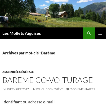
Aller
au
contenu
Recherche
Les Mollets Aiguisés
MENU
PRINCI
Archives par mot-clé : Barême
ASSEMBLÉE GÉNÉRALE
BAREME CO-VOITURAGE
13 FÉVRIER 2017
SOUCHE GENEVIÈVE
2 COMMENTAIRES
Identifiant ou adresse e-mail