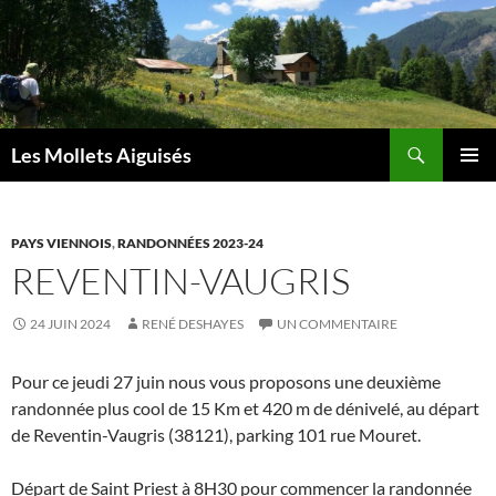
Aller
au
contenu
Recherche
Les Mollets Aiguisés
MENU
PRINCI
PAYS VIENNOIS
,
RANDONNÉES 2023-24
REVENTIN-VAUGRIS
24 JUIN 2024
RENÉ DESHAYES
UN COMMENTAIRE
Pour ce jeudi 27 juin nous vous proposons une deuxième
randonnée plus cool de 15 Km et 420 m de dénivelé, au départ
de Reventin-Vaugris (38121), parking 101 rue Mouret.
Départ de Saint Priest à 8H30 pour commencer la randonnée