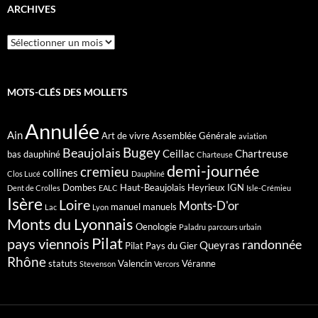
ARCHIVES
Archives
MOTS-CLÉS DES MOLLETS
Annulée
Ain
Art de vivre
Assemblée Générale
aviation
Bugey
Beaujolais
Ceillac
Chartreuse
bas dauphiné
Charteuse
demi-journée
cremieu
collines
Clos Lucé
Dauphiné
Dombes
Haut-Beaujolais
Heyrieux
IGN
Dent de Crolles
EALC
Isle-Crémieu
Isère
Loire
Monts-D'or
manuel
manuels
Lac
Lyon
Monts du Lyonnais
Oenologie
Paladru
parcours urbain
Pilat
pays viennois
randonnée
Queyras
Pilat Pays du Gier
Rhône
statuts
Valencin
Véranne
Stevenson
Vercors