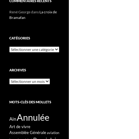
COMMENTAIRES RÉCENTS
René George
dans
La croix de
Bramafan
CATÉGORIES
Catégories
ARCHIVES
Archives
MOTS-CLÉS DES MOLLETS
Annulée
Ain
Art de vivre
Assemblée Générale
aviation