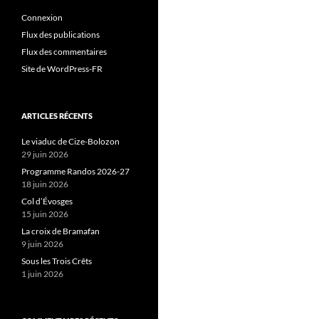
Connexion
Flux des publications
Flux des commentaires
Site de WordPress-FR
ARTICLES RÉCENTS
Le viaduc de Cize-Bolozon
29 juin 2026
Programme Randos 2026-27
18 juin 2026
Col d’Évosges
15 juin 2026
La croix de Bramafan
9 juin 2026
Sous les Trois Crêts
1 juin 2026