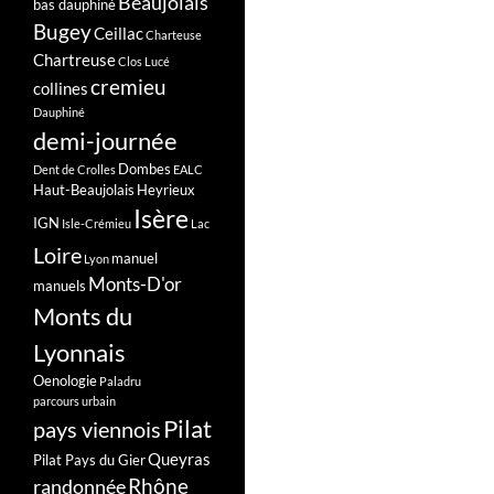
Beaujolais
bas dauphiné
Bugey
Ceillac
Charteuse
Chartreuse
Clos Lucé
cremieu
collines
Dauphiné
demi-journée
Dombes
Dent de Crolles
EALC
Haut-Beaujolais
Heyrieux
Isère
IGN
Isle-Crémieu
Lac
Loire
manuel
Lyon
Monts-D'or
manuels
Monts du
Lyonnais
Oenologie
Paladru
parcours urbain
Pilat
pays viennois
Queyras
Pilat Pays du Gier
Rhône
randonnée