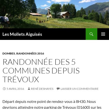
Aller
au
contenu
Recherche
Les Mollets Aiguisés
MENU
PRINCI
DOMBES
,
RANDONNÉES 2016
RANDONNÉE DES 5
COMMUNES DEPUIS
TRÉVOUX
5 AVRIL 2016
RENÉ DESHAYES
LAISSER UN COMMENTAIRE
Départ depuis notre point de rendez-vous à 8H30. Nous
devrions atteindre notre parking de Trévoux (01600) sur les