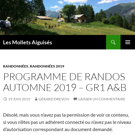
Aller
au
contenu
Recherche
Les Mollets Aiguisés
MENU
PRINCI
RANDONNÉES
,
RANDONNÉES 2019
PROGRAMME DE RANDOS
AUTOMNE 2019 – GR1 A&B
19 JUIN 2019
GÉRARD DREVON
LAISSER UN COMMENTAIRE
Désolé, mais vous n’avez pas la permission de voir ce contenu,
si vous n’êtes pas un adhérent connecté ou n’avez pas le niveau
d’autorisation correspondant au document demandé.