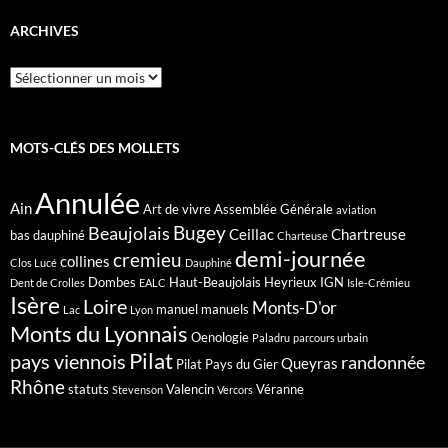
ARCHIVES
Archives
MOTS-CLÉS DES MOLLETS
Annulée
Ain
Art de vivre
Assemblée Générale
aviation
Bugey
Beaujolais
Ceillac
Chartreuse
bas dauphiné
Charteuse
demi-journée
cremieu
collines
Clos Lucé
Dauphiné
Dombes
Haut-Beaujolais
Heyrieux
IGN
Dent de Crolles
EALC
Isle-Crémieu
Isère
Loire
Monts-D'or
manuel
manuels
Lac
Lyon
Monts du Lyonnais
Oenologie
Paladru
parcours urbain
Pilat
pays viennois
randonnée
Queyras
Pilat Pays du Gier
Rhône
statuts
Valencin
Véranne
Stevenson
Vercors