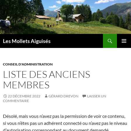
Aller
au
contenu
Recherche
Les Mollets Aiguisés
MENU
PRINCI
CONSEIL D'ADMINISTRATION
LISTE DES ANCIENS
MEMBRES
22 DÉCEMBRE 2022
GÉRARD DREVON
LAISSER UN
COMMENTAIRE
Désolé, mais vous n’avez pas la permission de voir ce contenu,
si vous n’êtes pas un adhérent connecté ou n’avez pas le niveau
d’autorisation correspondant au document demandé.