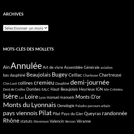
ARCHIVES
Archives
MOTS-CLÉS DES MOLLETS
Annulée
Ain
Art de vivre
Assemblée Générale
aviation
Bugey
Beaujolais
Ceillac
Chartreuse
bas dauphiné
Charteuse
demi-journée
cremieu
collines
Clos Lucé
Dauphiné
Dombes
Haut-Beaujolais
Heyrieux
IGN
Dent de Crolles
EALC
Isle-Crémieu
Isère
Loire
Monts-D'or
manuel
manuels
Lac
Lyon
Monts du Lyonnais
Oenologie
Paladru
parcours urbain
Pilat
pays viennois
randonnée
Queyras
Pilat Pays du Gier
Rhône
statuts
Valencin
Véranne
Stevenson
Vercors