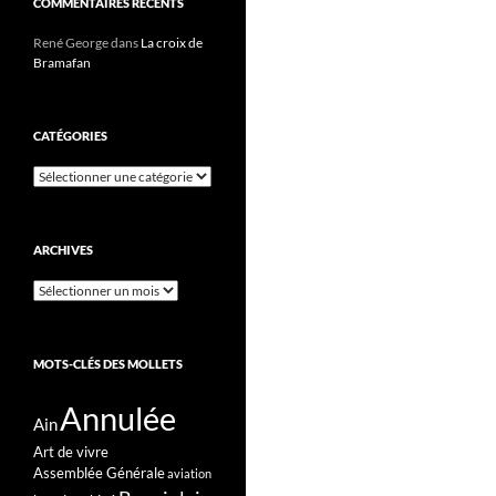
COMMENTAIRES RÉCENTS
René George
dans
La croix de
Bramafan
CATÉGORIES
Catégories
ARCHIVES
Archives
MOTS-CLÉS DES MOLLETS
Annulée
Ain
Art de vivre
Assemblée Générale
aviation