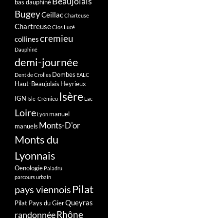
Beaujolais
bas dauphiné
Bugey
Ceillac
Charteuse
Chartreuse
Clos Lucé
cremieu
collines
Dauphiné
demi-journée
Dombes
Dent de Crolles
EALC
Haut-Beaujolais
Heyrieux
Isère
IGN
Isle-Crémieu
Lac
Loire
manuel
Lyon
Monts-D'or
manuels
Monts du
Lyonnais
Oenologie
Paladru
parcours urbain
Pilat
pays viennois
Queyras
Pilat Pays du Gier
Rhône
randonnée