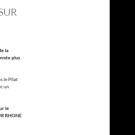
 SUR
e la
nnée plus
 le Pilat
c un
r le
 SUR RHONE