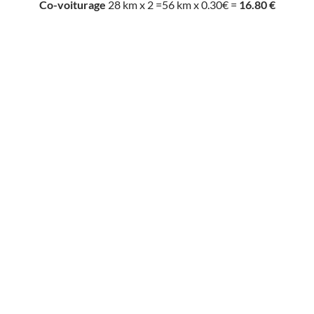
Co-voiturage
28 km x 2 =56 km x 0.30€ =
16.80 €