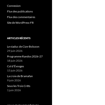
Connexion
Flux des publications
Flux des commentaires
Site de WordPress-FR
ARTICLES RÉCENTS
Le viaduc de Cize-Bolozon
29 juin 2026
Programme Randos 2026-27
18 juin 2026
Col d’Évosges
15 juin 2026
La croix de Bramafan
9 juin 2026
Sous les Trois Crêts
1 juin 2026