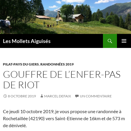
Aller
au
contenu
Recherche
Les Mollets Aiguisés
MENU
PRINCI
PILAT-PAYS DU GIERS
,
RANDONNÉES 2019
GOUFFRE DE L’ENFER-PAS
DE RIOT
8 OCTOBRE 2019
MARCEL DEFAIX
UN COMMENTAIRE
Ce jeudi 10 octobre 2019, je vous propose une randonnée à
Rochetaillée (42190) vers Saint-Etienne de 16km et de 573 m
de dénivelé.