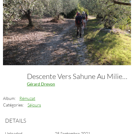
Descente Vers Sahune Au Milieu Des Oliviers
Gérard Drevon
Album:
Rémuzat
Catégories:
Séjours
DETAILS
Uploaded
25 Septembre 2021