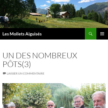
Aller
au
contenu
Recherche
Les Mollets Aiguisés
MENU
PRINCI
UN DES NOMBREUX
PÔTS(3)
LAISSER UN COMMENTAIRE