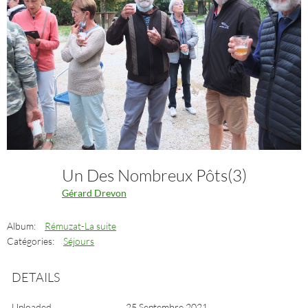
Un Des Nombreux Pôts(3)
Gérard Drevon
Album:
Rémuzat-La suite
Catégories:
Séjours
DETAILS
Uploaded
25 Septembre 2021