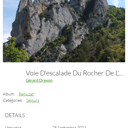
Voie D'escalade Du Rocher De L'Aiglier
Gérard Drevon
Album:
Rémuzat
Catégories:
Séjours
DETAILS
Uploaded
25 Septembre 2021