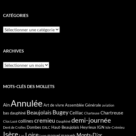
CATÉGORIES
Catégories
ARCHIVES
Archives
MOTS-CLÉS DES MOLLETS
Annulée
Ain
Art de vivre
Assemblée Générale
aviation
Bugey
Beaujolais
Ceillac
Chartreuse
bas dauphiné
Charteuse
demi-journée
cremieu
collines
Clos Lucé
Dauphiné
Dombes
Haut-Beaujolais
Heyrieux
IGN
Dent de Crolles
EALC
Isle-Crémieu
Isère
Loire
Monts-D'or
manuel
manuels
Lac
Lyon