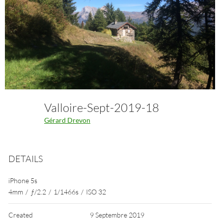
Valloire-Sept-2019-18
Gérard Drevon
DETAILS
iPhone 5s
4mm
/
ƒ/2.2
/
1/1466s
/
ISO 32
Created
9 Septembre 2019