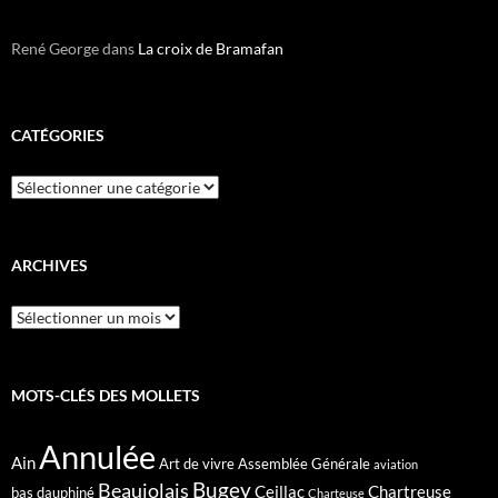
René George
dans
La croix de Bramafan
CATÉGORIES
Catégories
ARCHIVES
Archives
MOTS-CLÉS DES MOLLETS
Annulée
Ain
Art de vivre
Assemblée Générale
aviation
Bugey
Beaujolais
Ceillac
Chartreuse
bas dauphiné
Charteuse