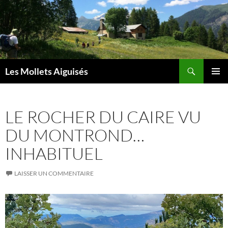
Aller
au
contenu
Recherche
Les Mollets Aiguisés
MENU
PRINCI
LE ROCHER DU CAIRE VU
DU MONTROND…
INHABITUEL
LAISSER UN COMMENTAIRE