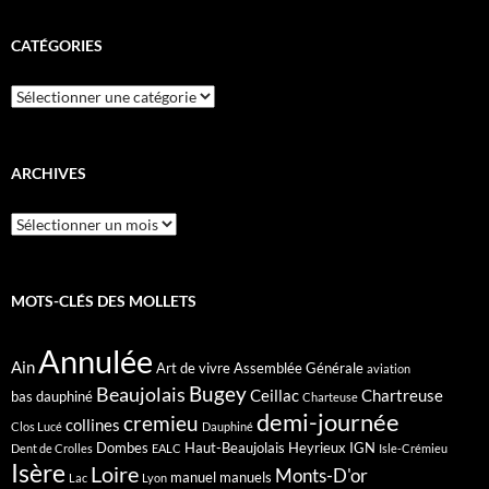
CATÉGORIES
Catégories
ARCHIVES
Archives
MOTS-CLÉS DES MOLLETS
Annulée
Ain
Art de vivre
Assemblée Générale
aviation
Bugey
Beaujolais
Ceillac
Chartreuse
bas dauphiné
Charteuse
demi-journée
cremieu
collines
Clos Lucé
Dauphiné
Dombes
Haut-Beaujolais
Heyrieux
IGN
Dent de Crolles
EALC
Isle-Crémieu
Isère
Loire
Monts-D'or
manuel
manuels
Lac
Lyon