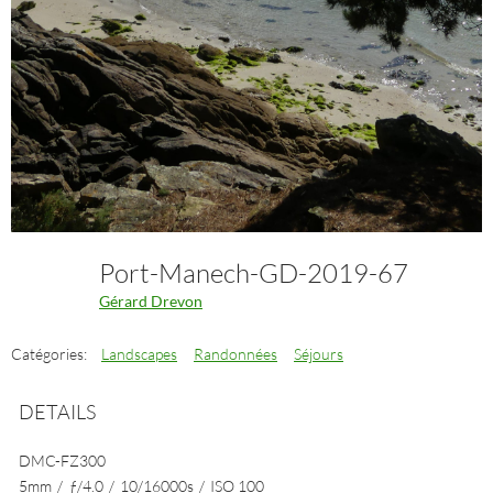
Port-Manech-GD-2019-67
Gérard Drevon
Catégories:
Landscapes
Randonnées
Séjours
DETAILS
DMC-FZ300
5mm
/
ƒ/4.0
/
10/16000s
/
ISO 100