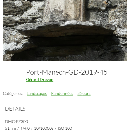
Port-Manech-GD-2019-45
Gérard Drevon
Catégories:
Landscapes
Randonnées
Séjours
DETAILS
DMC-FZ300
51mm
/
ƒ/4.0
/
10/10000s
/
ISO 100