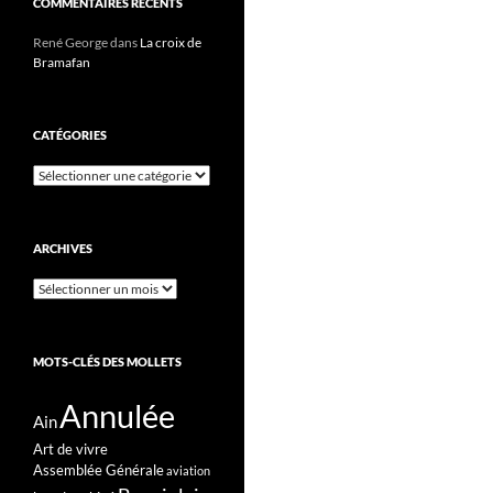
COMMENTAIRES RÉCENTS
René George
dans
La croix de
Bramafan
CATÉGORIES
Catégories
ARCHIVES
Archives
MOTS-CLÉS DES MOLLETS
Annulée
Ain
Art de vivre
Assemblée Générale
aviation