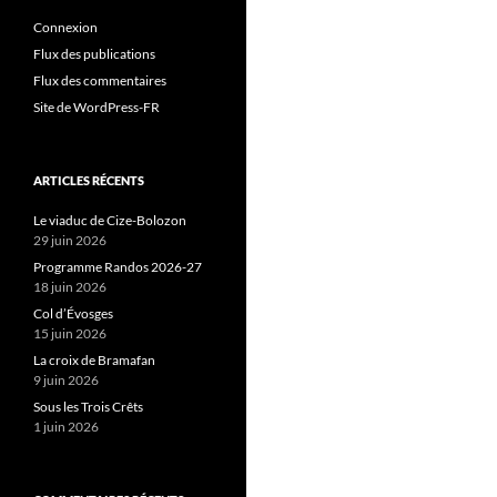
Connexion
Flux des publications
Flux des commentaires
Site de WordPress-FR
ARTICLES RÉCENTS
Le viaduc de Cize-Bolozon
29 juin 2026
Programme Randos 2026-27
18 juin 2026
Col d’Évosges
15 juin 2026
La croix de Bramafan
9 juin 2026
Sous les Trois Crêts
1 juin 2026