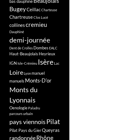
Beaujolais
bas dauphiné
Bugey
Ceillac
Charteuse
Chartreuse
Clos Lucé
cremieu
collines
Dauphiné
demi-journée
Dombes
Dent de Crolles
EALC
Haut-Beaujolais
Heyrieux
Isère
IGN
Isle-Crémieu
Lac
Loire
manuel
Lyon
Monts-D'or
manuels
Monts du
Lyonnais
Oenologie
Paladru
parcours urbain
Pilat
pays viennois
Queyras
Pilat Pays du Gier
Rhône
randonnée