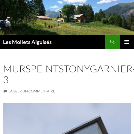
Aller
au
contenu
Recherche
Les Mollets Aiguisés
MENU
PRINCI
MURSPEINTSTONYGARNIER
3
LAISSER UN COMMENTAIRE