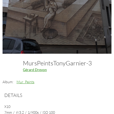
MursPeintsTonyGarnier-3
Gérard Drevon
Album:
Mur_Peints
DETAILS
X10
7mm
/
ƒ/3.2
/
1/900s
/
ISO 100