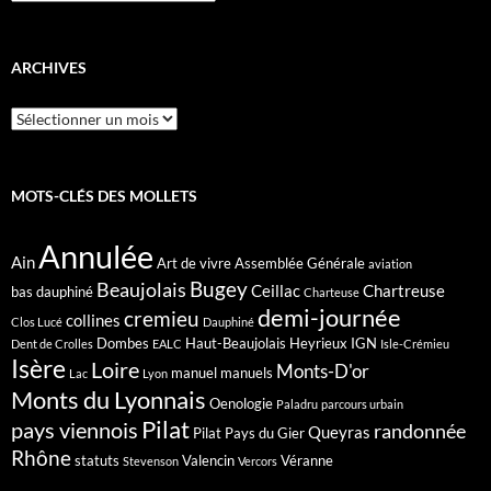
ARCHIVES
Archives
MOTS-CLÉS DES MOLLETS
Annulée
Ain
Art de vivre
Assemblée Générale
aviation
Bugey
Beaujolais
Ceillac
Chartreuse
bas dauphiné
Charteuse
demi-journée
cremieu
collines
Clos Lucé
Dauphiné
Dombes
Haut-Beaujolais
Heyrieux
IGN
Dent de Crolles
EALC
Isle-Crémieu
Isère
Loire
Monts-D'or
manuel
manuels
Lac
Lyon
Monts du Lyonnais
Oenologie
Paladru
parcours urbain
Pilat
pays viennois
randonnée
Queyras
Pilat Pays du Gier
Rhône
statuts
Valencin
Véranne
Stevenson
Vercors