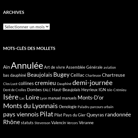
ARCHIVES
Archives
MOTS-CLÉS DES MOLLETS
Annulée
Ain
Art de vivre
Assemblée Générale
aviation
Bugey
Beaujolais
Ceillac
Chartreuse
bas dauphiné
Charteuse
demi-journée
cremieu
collines
Clos Lucé
Dauphiné
Dombes
Haut-Beaujolais
Heyrieux
IGN
Dent de Crolles
EALC
Isle-Crémieu
Isère
Loire
Monts-D'or
manuel
manuels
Lac
Lyon
Monts du Lyonnais
Oenologie
Paladru
parcours urbain
Pilat
pays viennois
randonnée
Queyras
Pilat Pays du Gier
Rhône
statuts
Valencin
Véranne
Stevenson
Vercors