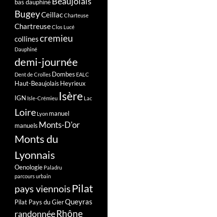
Beaujolais
bas dauphiné
Bugey
Ceillac
Charteuse
Chartreuse
Clos Lucé
cremieu
collines
Dauphiné
demi-journée
Dombes
Dent de Crolles
EALC
Haut-Beaujolais
Heyrieux
Isère
IGN
Isle-Crémieu
Lac
Loire
manuel
Lyon
Monts-D'or
manuels
Monts du
Lyonnais
Oenologie
Paladru
parcours urbain
Pilat
pays viennois
Queyras
Pilat Pays du Gier
Rhône
randonnée