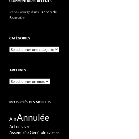
COMMENTAIRES RÉCENTS
René George
dans
La croix de
Bramafan
CATÉGORIES
Catégories
ARCHIVES
Archives
MOTS-CLÉS DES MOLLETS
Annulée
Ain
Art de vivre
Assemblée Générale
aviation