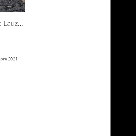
Falaise-De-Lune (rocher De La Lauze Au Petit Matin)
mbre 2021