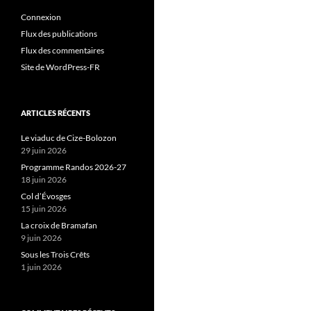
Connexion
Flux des publications
Flux des commentaires
Site de WordPress-FR
ARTICLES RÉCENTS
Le viaduc de Cize-Bolozon
29 juin 2026
Programme Randos 2026-27
18 juin 2026
Col d’Évosges
15 juin 2026
La croix de Bramafan
9 juin 2026
Sous les Trois Crêts
1 juin 2026