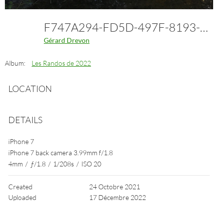
F747A294-FD5D-497F-8193-5D670481CB1E
Gérard Drevon
Album:
Les Randos de 2022
LOCATION
DETAILS
iPhone 7
iPhone 7 back camera 3.99mm f/1.8
4mm
/
ƒ/1.8
/
1/208s
/
ISO 20
Created
24 Octobre 2021
Uploaded
17 Décembre 2022