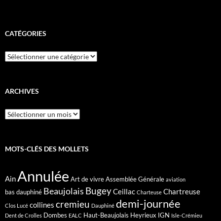
CATÉGORIES
Catégories
ARCHIVES
Archives
MOTS-CLÉS DES MOLLETS
Annulée
Ain
Art de vivre
Assemblée Générale
aviation
Bugey
Beaujolais
Ceillac
Chartreuse
bas dauphiné
Charteuse
demi-journée
cremieu
collines
Clos Lucé
Dauphiné
Dombes
Haut-Beaujolais
Heyrieux
IGN
Dent de Crolles
EALC
Isle-Crémieu