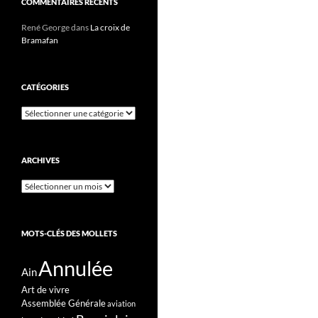
COMMENTAIRES RÉCENTS
René George
dans
La croix de
Bramafan
CATÉGORIES
Catégories
ARCHIVES
Archives
MOTS-CLÉS DES MOLLETS
Annulée
Ain
Art de vivre
Assemblée Générale
aviation