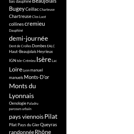
Beaujolais
bas dauphiné
Bugey
Ceillac
Charteuse
Chartreuse
Clos Lucé
cremieu
collines
Dauphiné
demi-journée
Dombes
Dent de Crolles
EALC
Haut-Beaujolais
Heyrieux
Isère
IGN
Isle-Crémieu
Lac
Loire
manuel
Lyon
Monts-D'or
manuels
Monts du
Lyonnais
Oenologie
Paladru
parcours urbain
Pilat
pays viennois
Queyras
Pilat Pays du Gier
Rhône
randonnée