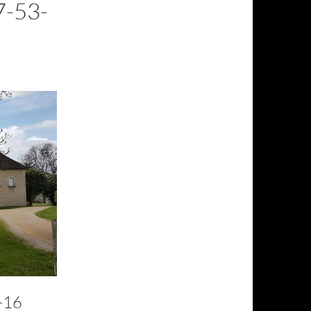
7-53-
3-16