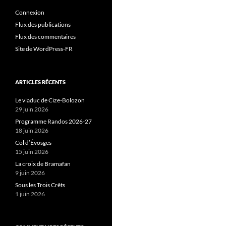
Connexion
Flux des publications
Flux des commentaires
Site de WordPress-FR
ARTICLES RÉCENTS
Le viaduc de Cize-Bolozon
29 juin 2026
Programme Randos 2026-27
18 juin 2026
Col d’Évosges
15 juin 2026
La croix de Bramafan
9 juin 2026
Sous les Trois Crêts
1 juin 2026