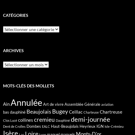
CATÉGORIES
Catégories
ARCHIVES
Archives
MOTS-CLÉS DES MOLLETS
Annulée
Ain
Art de vivre
Assemblée Générale
aviation
Bugey
Beaujolais
Ceillac
Chartreuse
bas dauphiné
Charteuse
demi-journée
cremieu
collines
Clos Lucé
Dauphiné
Dombes
Haut-Beaujolais
Heyrieux
IGN
Dent de Crolles
EALC
Isle-Crémieu
Isère
Loire
Monts-D'or
manuel
manuels
Lac
Lyon